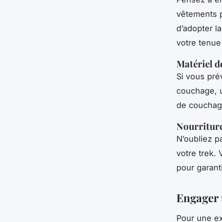
vêtements p
d’adopter l
votre tenue
Matériel 
Si vous pré
couchage, u
de couchage
Nourriture
N’oubliez p
votre trek.
pour garant
Engager 
Pour une e