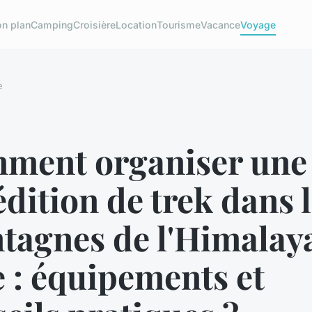
on plan
Camping
Croisière
Location
Tourisme
Vacance
Voyage
e
ment organiser une
dition de trek dans 
tagnes de l'Himalay
 : équipements et