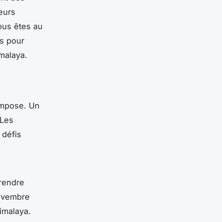
eurs
ous êtes au
es pour
malaya.
’impose. Un
 Les
 défis
rendre
novembre
imalaya.