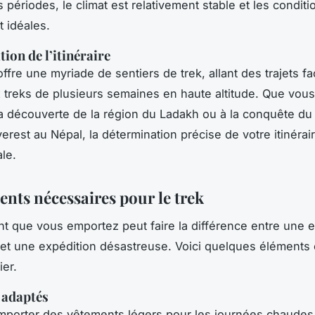
 périodes, le climat est relativement stable et les conditi
 idéales.
ion de l’itinéraire
ffre une myriade de sentiers de trek, allant des trajets fac
 treks de plusieurs semaines en haute altitude. Que vous
 la découverte de la région du Ladakh ou à la conquête d
verest au Népal, la détermination précise de votre itinérai
le.
nts nécessaires pour le trek
t que vous emportez peut faire la différence entre une 
t une expédition désastreuse. Voici quelques éléments 
ier.
 adaptés
porter des vêtements légers pour les journées chaudes