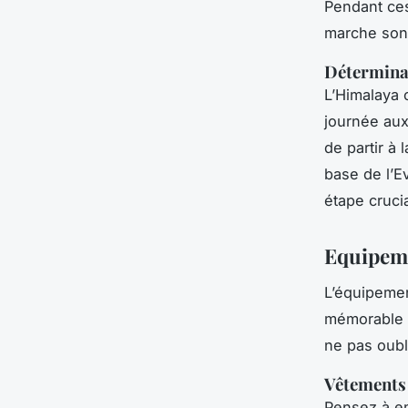
Pendant ces
marche sont
Déterminat
L’Himalaya o
journée aux
de partir à
base de l’E
étape crucia
Equipeme
L’équipemen
mémorable e
ne pas oubl
Vêtements
Pensez à em