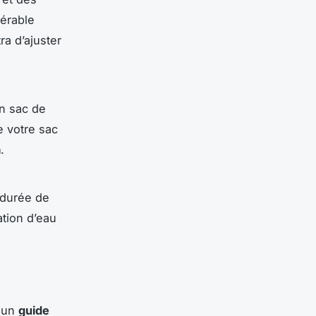
férable
ra d’ajuster
on sac de
e votre sac
a
.
 durée de
ation d’eau
 un
guide