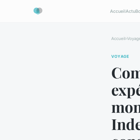
Accueil
Actu
B
Accueil
›
Voyag
VOYAGE
Com
expé
mon
Inde