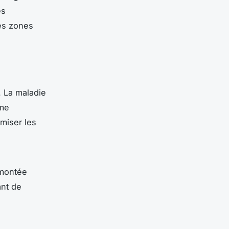
es
es zones
. La maladie
rme
miser les
 montée
ant de