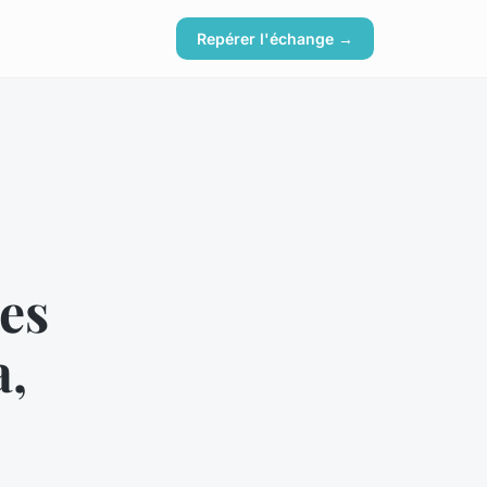
Repérer l'échange →
les
a,