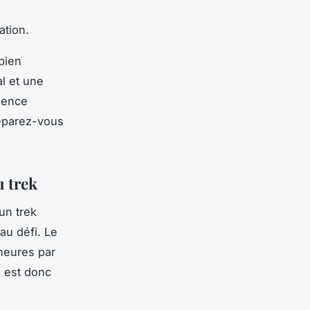
ation.
bien
al et une
rience
réparez-vous
u trek
un trek
au défi. Le
heures par
l est donc