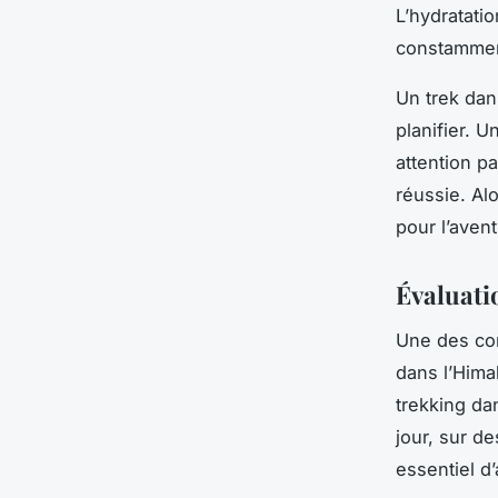
L’hydratatio
constamment
Un trek dan
planifier. 
attention pa
réussie. Al
pour l’aven
Évaluati
Une des con
dans l’Hima
trekking da
jour, sur de
essentiel d