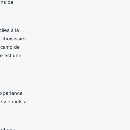
ons de
iles à la
 choisissiez
u camp de
re est une
expérience
essentiels à
 et des