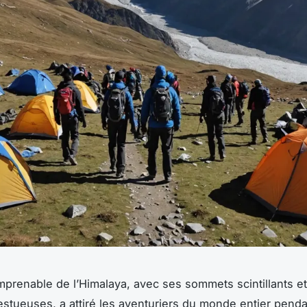
mprenable de l’Himalaya, avec ses sommets scintillants e
estueuses, a attiré les aventuriers du monde entier pend