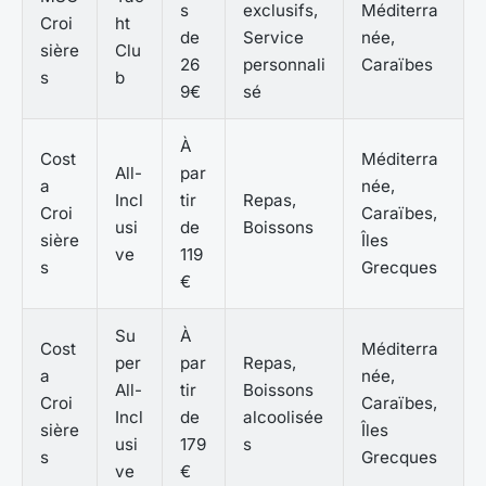
s
exclusifs,
Méditerra
Croi
ht
de
Service
née,
sière
Clu
26
personnali
Caraïbes
s
b
9€
sé
À
Cost
Méditerra
All-
par
a
née,
Incl
tir
Repas,
Croi
Caraïbes,
usi
de
Boissons
sière
Îles
ve
119
s
Grecques
€
Su
À
Cost
Méditerra
per
par
Repas,
a
née,
All-
tir
Boissons
Croi
Caraïbes,
Incl
de
alcoolisée
sière
Îles
usi
179
s
s
Grecques
ve
€