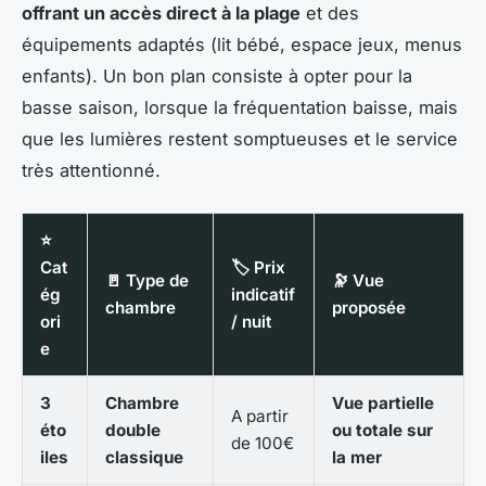
offrant un accès direct à la plage
et des
équipements adaptés (lit bébé, espace jeux, menus
enfants). Un bon plan consiste à opter pour la
basse saison, lorsque la fréquentation baisse, mais
que les lumières restent somptueuses et le service
très attentionné.
⭐
Cat
🏷️ Prix
🚪 Type de
🔭 Vue
ég
indicatif
chambre
proposée
ori
/ nuit
e
3
Chambre
Vue partielle
A partir
éto
double
ou totale sur
de 100€
iles
classique
la mer