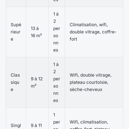
1 à
2
Supé
Climatisation, wifi,
13 à
per
rieur
double vitrage, coffre-
16 m²
so
e
fort
nn
es
1 à
2
Clas
Wifi, double vitrage,
9 à 12
per
siqu
plateau courtoisie,
m²
so
e
sèche-cheveux
nn
es
1
per
Wifi, climatisation,
Singl
9 à 11