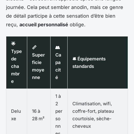
journée. Cela peut sembler anodin, mais ce genre
de détail participe à cette sensation d’être bien
reçu,
accueil personnalisé
oblige.
🌟
📏
👥
Type
Super
Ca
de
🛎️ Équipements
ficie
pa
cha
standards
moye
cit
mbr
nne
é
e
1 à
2
Climatisation, wifi,
Delu
16 à
per
coffre-fort, plateau
xe
28 m²
so
courtoisie, sèche-
nn
cheveux
es